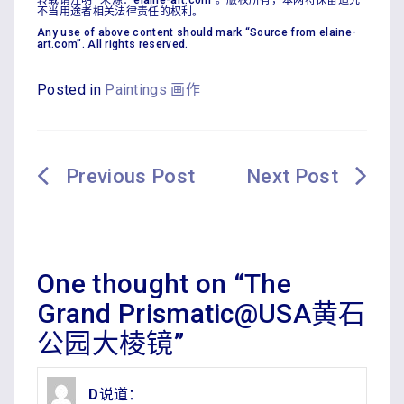
转载请注明 “来源：elaine-art.com”。版权所有，本网将保留追究
不当用途者相关法律责任的权利。
Any use of above content should mark “Source from elaine-
art.com”. All rights reserved.
Posted in
Paintings 画作
文
章
导
航
One thought on “
The
Grand Prismatic@USA黄石
公园大棱镜
”
D
说道：