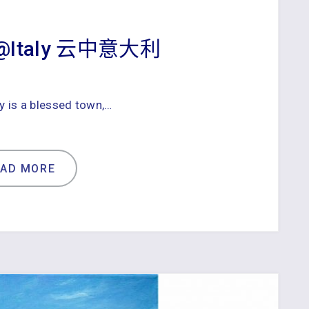
ud@Italy 云中意大利
ly is a blessed town,…
EAD MORE