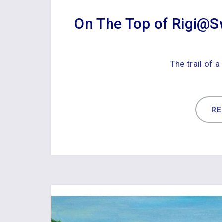
On The Top of Rig
The trail of a
R