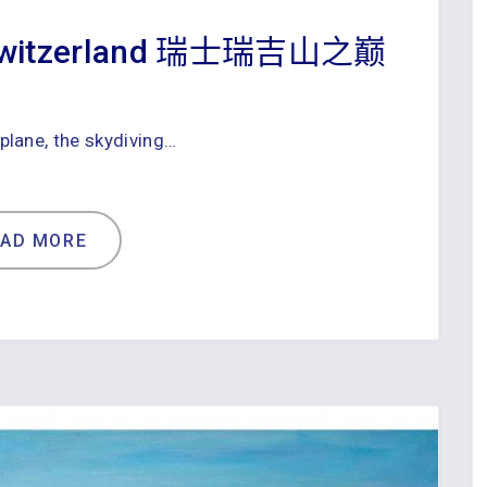
i@Switzerland 瑞士瑞吉山之巅
 plane, the skydiving…
EAD MORE