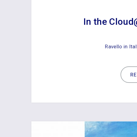
In the Clo
Ravello in Ita
R