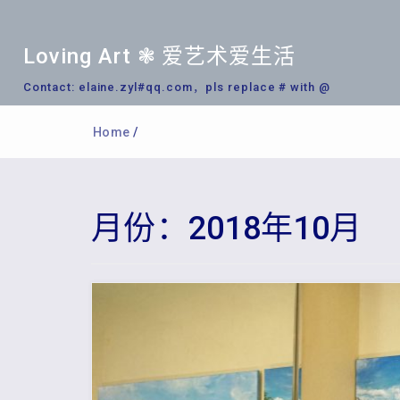
Loving Art ❃ 爱艺术爱生活
Contact: elaine.zyl#qq.com，pls replace # with @
Home
/
月份：2018年10月