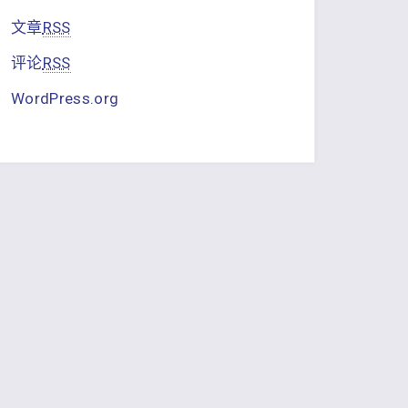
文章
RSS
评论
RSS
WordPress.org