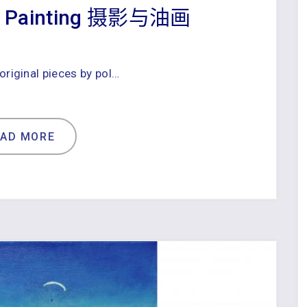
VS Painting 摄影与油画
riginal pieces by pol…
EAD MORE