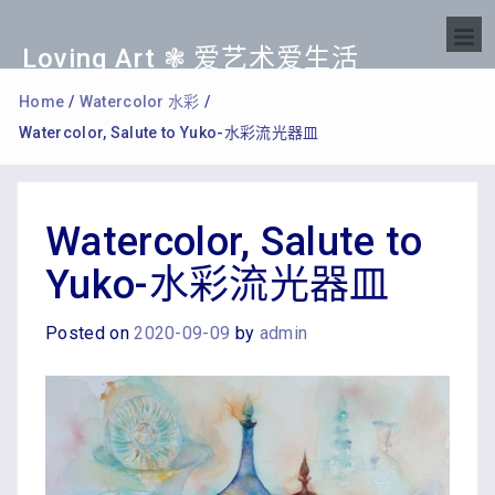
Loving Art ❃ 爱艺术爱生活
Home
/
Watercolor 水彩
/
Watercolor, Salute to Yuko-水彩流光器皿
Watercolor, Salute to
Yuko-水彩流光器皿
Posted on
2020-09-09
by
admin